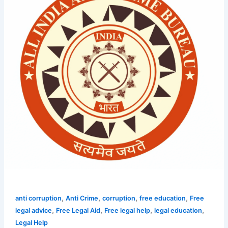
Anti
Crime
Bureau
to
Fight
Corruption
&
Get
Free
Legal
Help
–
Be
the
Change!
,
,
,
,
anti corruption
Anti Crime
corruption
free education
Free
,
,
,
,
legal advice
Free Legal Aid
Free legal help
legal education
Legal Help