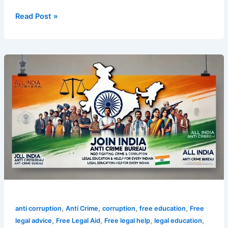
Read Post »
Join
All
India
Anti
Crime
Bureau
–
Fight
Crime
&
Corruption
,
,
,
,
anti corruption
Anti Crime
corruption
free education
Free
,
,
,
,
legal advice
Free Legal Aid
Free legal help
legal education