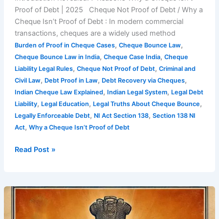
Proof of Debt | 2025 Cheque Not Proof of Debt / Why a
Cheque Isn’t Proof of Debt : In modern commercial
transactions, cheques are a widely used method
,
,
Burden of Proof in Cheque Cases
Cheque Bounce Law
,
,
Cheque Bounce Law in India
Cheque Case India
Cheque
,
,
Liability Legal Rules
Cheque Not Proof of Debt
Criminal and
,
,
,
Civil Law
Debt Proof in Law
Debt Recovery via Cheques
,
,
Indian Cheque Law Explained
Indian Legal System
Legal Debt
,
,
,
Liability
Legal Education
Legal Truths About Cheque Bounce
,
,
Legally Enforceable Debt
NI Act Section 138
Section 138 NI
,
Act
Why a Cheque Isn’t Proof of Debt
Read Post »
11
Crucial
Fundamental