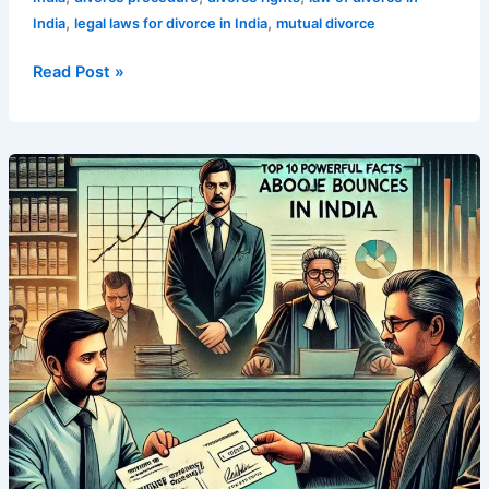
,
,
India
legal laws for divorce in India
mutual divorce
Read Post »
Top
10
Powerful
Facts
About
Cheque
Bounces
in
India