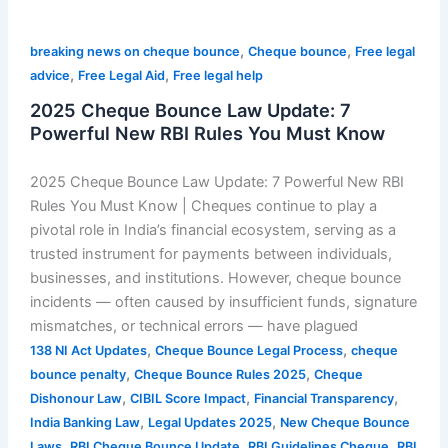
,
,
breaking news on cheque bounce
Cheque bounce
Free legal
,
,
advice
Free Legal Aid
Free legal help
2025 Cheque Bounce Law Update: 7
Powerful New RBI Rules You Must Know
2025 Cheque Bounce Law Update: 7 Powerful New RBI
Rules You Must Know | Cheques continue to play a
pivotal role in India’s financial ecosystem, serving as a
trusted instrument for payments between individuals,
businesses, and institutions. However, cheque bounce
incidents — often caused by insufficient funds, signature
mismatches, or technical errors — have plagued
,
,
138 NI Act Updates
Cheque Bounce Legal Process
cheque
,
,
bounce penalty
Cheque Bounce Rules 2025
Cheque
,
,
,
Dishonour Law
CIBIL Score Impact
Financial Transparency
,
,
India Banking Law
Legal Updates 2025
New Cheque Bounce
,
,
,
Laws
RBI Cheque Bounce Update
RBI Guidelines Cheque
RBI