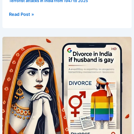
Terrorist attacks in India from 1947 to 2025
Read Post »
Top
1
Shocking
Truth
About
Divorce
in
India
If
Husband
Is
Gay