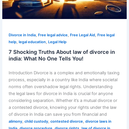
,
,
,
Divorce in India
Free legal advice
Free Legal Aid
Free legal
,
,
help
legal education
Legal Help
7 Shocking Truths About law of divorce in
india: What No One Tells You!
Introduction Divorce is a complex and emotionally taxing
process, especially in a country like India where societal
norms often overshadow legal rights. Understanding
the legal laws for divorce in India is crucial for anyone
considering separation. Whether it’s a mutual divorce or
a contested divorce, knowing your rights under the law
of divorce in India can save you from financial and
,
,
,
alimony
child custody
contested divorce
divorce laws in
,
,
,
India
divorce procedure
divorce rights
law of divorce in