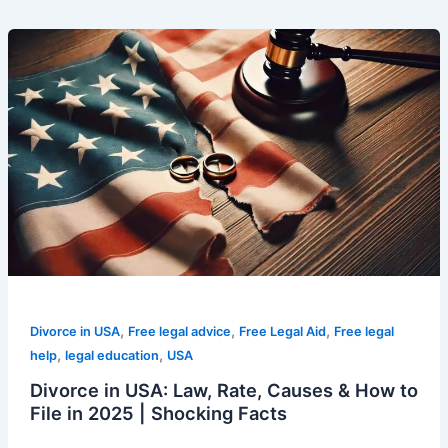
Divorce
in
USA:
Law,
Rate,
Causes
&
How
to
File
in
2025
|
,
,
,
Divorce in USA
Free legal advice
Free Legal Aid
Free legal
Shocking
,
,
help
legal education
USA
Facts
Divorce in USA: Law, Rate, Causes & How to
File in 2025 | Shocking Facts