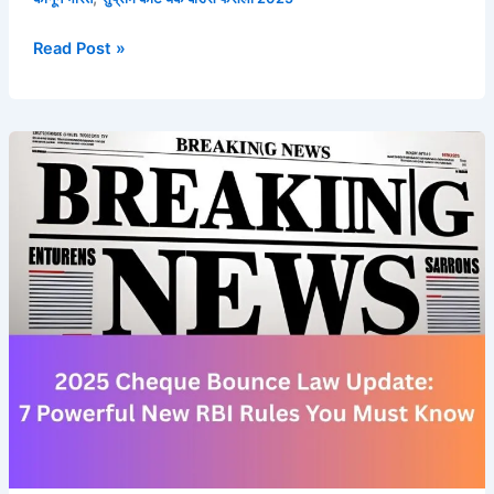
Read Post »
2025
Cheque
Bounce
Law
Update:
7
Powerful
New
RBI
Rules
You
Must
Know