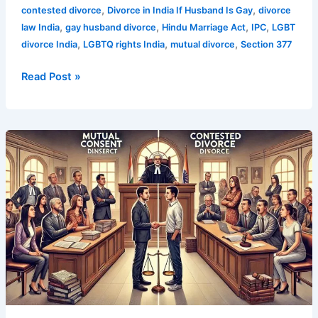
,
,
contested divorce
Divorce in India If Husband Is Gay
divorce
,
,
,
,
law India
gay husband divorce
Hindu Marriage Act
IPC
LGBT
,
,
,
divorce India
LGBTQ rights India
mutual divorce
Section 377
Read Post »
Top
7
Key
Differences
in
Mutual
Consent
vs
Contested
Divorce