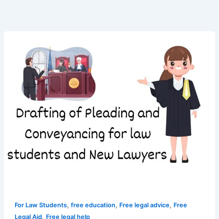
Drafting
of
Pleading
and
Conveyancing
,
For
Law
Students
&
Lawyer
|
Check
Now
,
,
,
For Law Students
free education
Free legal advice
Free
,
Legal Aid
Free legal help