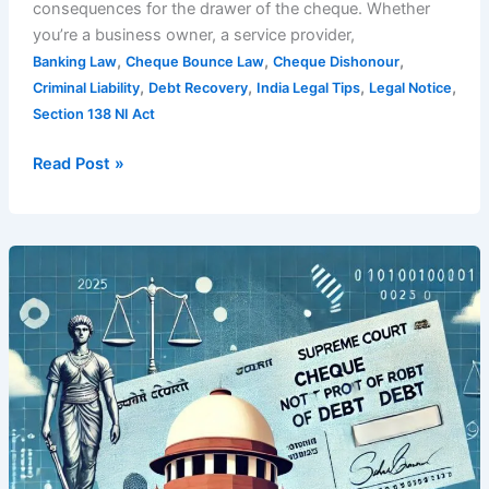
consequences for the drawer of the cheque. Whether
you’re a business owner, a service provider,
,
,
,
Banking Law
Cheque Bounce Law
Cheque Dishonour
,
,
,
,
Criminal Liability
Debt Recovery
India Legal Tips
Legal Notice
Section 138 NI Act
Read Post »
7
Legal
Truths:
Cheque
Not
Proof
of
Debt
Explained