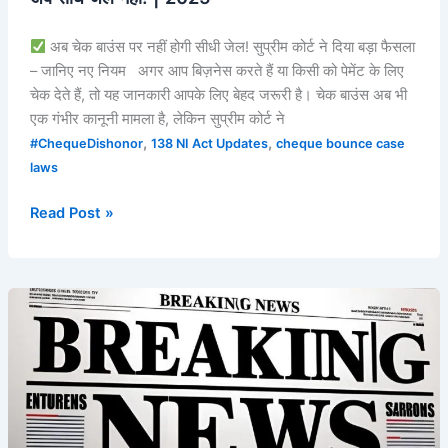
अब चेक बाउंस पर नहीं होगी सीधी जेल! सुप्रीम कोर्ट ने दिया बड़ा फैसला
– जानिए नए नियम अगर आप बिज़नेस करते हैं या किसी को पेमेंट के लिए
चेक देते हैं, तो यह जानकारी आपके लिए बेहद जरूरी है। चेक बाउंस अब भी
एक गंभीर कानूनी मामला है, लेकिन सुप्रीम कोर्ट ने
,
,
#ChequeDishonor
138 NI Act Updates
cheque bounce case
laws
Read Post »
Cheque
Signed
Alert:
डिजिटल
युग
में
चेक