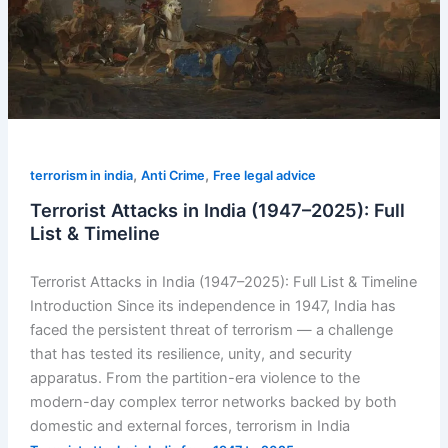
List
&
Timeline
,
,
terrorism in india
Anti Crime
Free legal advice
Terrorist Attacks in India (1947–2025): Full
List & Timeline
Terrorist Attacks in India (1947–2025): Full List & Timeline
Introduction Since its independence in 1947, India has
faced the persistent threat of terrorism — a challenge
that has tested its resilience, unity, and security
apparatus. From the partition-era violence to the
modern-day complex terror networks backed by both
domestic and external forces, terrorism in India