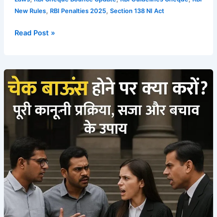
,
,
New Rules
RBI Penalties 2025
Section 138 NI Act
Read Post »
चेक
बाउंस
होने
पर
क्या
करें?
पूरी
कानूनी
प्रक्रिया,
सजा
और
बचाव
के