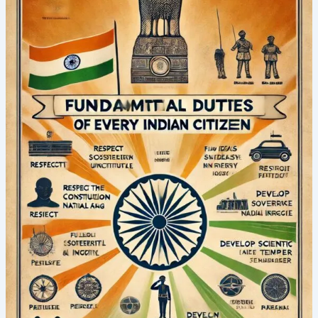
Duties
in
Indian
Constitution
–
Article
51A