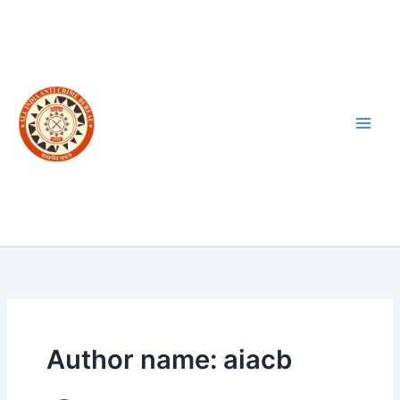
Skip
to
content
Author name: aiacb