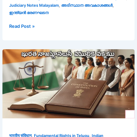
,
,
Judiciary Notes Malayalam
അടിസ്ഥാന അവകാശങ്ങൾ
ഇന്ത്യൻ ഭരണഘടന
Read Post »
భారత
రాజ్యాంగంలోని
మౌలిక
హక్కులు
|
పూర్తి
వివరణ
,
,
भारतीय संविधान
Fundamental Rights in Telugu
Indian