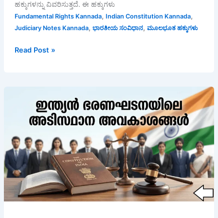
ಹಕ್ಕುಗಳನ್ನು ವಿವರಿಸುತ್ತದೆ. ಈ ಹಕ್ಕುಗಳು
,
,
Fundamental Rights Kannada
Indian Constitution Kannada
,
,
Judiciary Notes Kannada
ಭಾರತೀಯ ಸಂವಿಧಾನ
ಮೂಲಭೂತ ಹಕ್ಕುಗಳು
Read Post »
ഇന്ത്യൻ
ഭരണഘടനയിലെ
അടിസ്ഥാന
അവകാശങ്ങൾ
|
സമ്പൂർണ്ണ
വിശദീകരണം