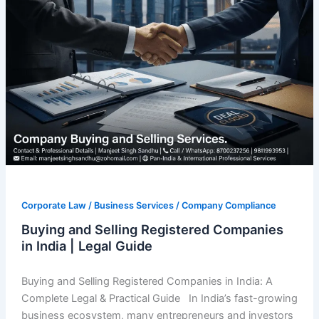
Companies
in
India
|
Legal
Guide
Corporate Law / Business Services / Company Compliance
Buying and Selling Registered Companies
in India | Legal Guide
Buying and Selling Registered Companies in India: A
Complete Legal & Practical Guide In India’s fast-growing
business ecosystem, many entrepreneurs and investors