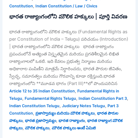
,
Constitution
Indian Constitution / Law / Civics
భారత రాజ్యాంగంలోని మౌలిక హక్కులు | పూర్తి వివరణ
భారత రాజ్యాంగంలోని మౌలిక హక్కులు (Fundamental Rights as
per Constitution of India – Telugu) పరిచయం (Introduction)
| భారత రాజ్యాంగంలోని మౌలిక హక్కులు భారత రాజ్యాంగం
ప్రపంచంలోనే అత్యంత విస్తృతమైన మరియు ప్రగతిశీలమైన లిఖిత
రాజ్యాంగాలలో ఒకటి. ఇది కేవలం ప్రభుత్వ నిర్మాణం మరియు
అధికారాల పంపిణీని మాత్రమే నిర్ధారించదు, భారత పౌరుల జీవితం,
స్వేచ్ఛ, సమానత్వం మరియు గౌరవాన్ని కూడా రక్షిస్తుంది.భారత
రాజ్యాంగంలోని **మూడవ భాగం (Part III)**లో పొందుపరిచిన
,
Article 12 to 35 Indian Constitution
Fundamental Rights in
,
,
,
Telugu
Fundamental Rights Telugu
Indian Constitution Part 3
,
,
Indian Constitution Telugu
Judiciary Notes Telugu
Part 3
,
,
Constitution
ప్రజాస్వామ్యం మరియు మౌలిక హక్కులు
భారత పౌరుల
,
,
,
హక్కులు
భారత ప్రజాస్వామ్యం
భారత రాజ్యాంగం
భారత రాజ్యాంగ మౌలిక
,
,
హక్కులు
మౌలిక హక్కులు
మౌలిక హక్కులు అంటే ఏమిటి