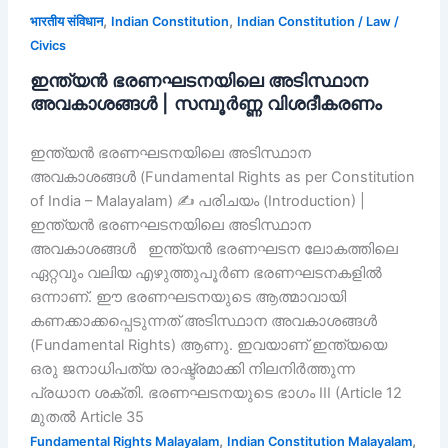
,
,
भारतीय संविधान
Indian Constitution
Indian Constitution / Law /
Civics
ഇന്ത്യൻ ഭരണഘടനയിലെ അടിസ്ഥാന
അവകാശങ്ങൾ | സമ്പൂർണ്ണ വിശദീകരണം
ഇന്ത്യൻ ഭരണഘടനയിലെ അടിസ്ഥാന
അവകാശങ്ങൾ (Fundamental Rights as per Constitution
of India – Malayalam) ✍️ പരിചയം (Introduction) |
ഇന്ത്യൻ ഭരണഘടനയിലെ അടിസ്ഥാന
അവകാശങ്ങൾ ഇന്ത്യൻ ഭരണഘടന ലോകത്തിലെ
ഏറ്റവും വലിയ എഴുത്തുപൂർണ ഭരണഘടനകളിൽ
ഒന്നാണ്. ഈ ഭരണഘടനയുടെ ആത്മാവായി
കണക്കാക്കപ്പെടുന്നത് അടിസ്ഥാന അവകാശങ്ങൾ
(Fundamental Rights) ആണു. ഇവയാണ് ഇന്ത്യയെ
ഒരു ജനാധിപത്യ രാഷ്ട്രമാക്കി നിലനിർത്തുന്ന
പ്രധാന ശക്തി. ഭരണഘടനയുടെ ഭാഗം III (Article 12
മുതൽ Article 35
,
,
Fundamental Rights Malayalam
Indian Constitution Malayalam