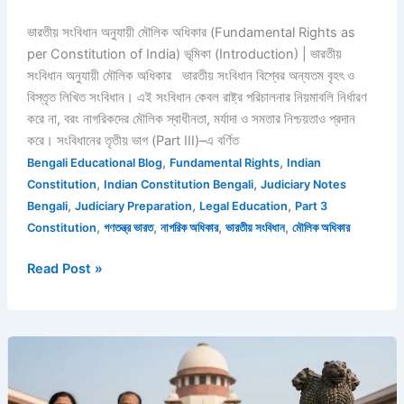
ভারতীয় সংবিধান অনুযায়ী মৌলিক অধিকার (Fundamental Rights as
per Constitution of India) ভূমিকা (Introduction) | ভারতীয়
সংবিধান অনুযায়ী মৌলিক অধিকার ভারতীয় সংবিধান বিশ্বের অন্যতম বৃহৎ ও
বিস্তৃত লিখিত সংবিধান। এই সংবিধান কেবল রাষ্ট্র পরিচালনার নিয়মাবলি নির্ধারণ
করে না, বরং নাগরিকদের মৌলিক স্বাধীনতা, মর্যাদা ও সমতার নিশ্চয়তাও প্রদান
করে। সংবিধানের তৃতীয় ভাগ (Part III)–এ বর্ণিত
,
,
Bengali Educational Blog
Fundamental Rights
Indian
,
,
Constitution
Indian Constitution Bengali
Judiciary Notes
,
,
,
Bengali
Judiciary Preparation
Legal Education
Part 3
,
,
,
,
Constitution
গণতন্ত্র ভারত
নাগরিক অধিকার
ভারতীয় সংবিধান
মৌলিক অধিকার
Read Post »
Fundamental
Rights
as