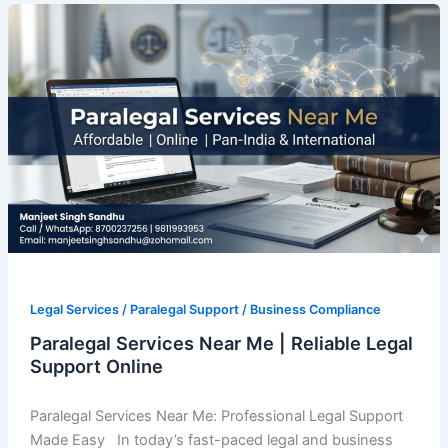
Paralegal
Services
Near
Me
|
Reliable
Legal
Support
Online
Legal Services / Paralegal Support / Business Compliance
Paralegal Services Near Me | Reliable Legal
Support Online
Paralegal Services Near Me: Professional Legal Support
Made Easy In today’s fast-paced legal and business