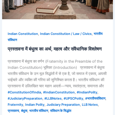
संवैधानिक
विश्लेषण
,
,
Indian Constitution
Indian Constitution / Law / Civics
भारतीय
संविधान
प्रस्तावना में बंधुत्व का अर्थ, महत्व और संवैधानिक विश्लेषण
प्रस्तावना में बंधुत्व का वर्णन (Fraternity in the Preamble of the
Indian Constitution) भूमिका (Introduction) प्रस्तावना में बंधुत्व
भारतीय संविधान के उन मूल सिद्धांतों में से एक है, जो समाज में एकता, आपसी
भाईचारे और व्यक्ति की गरिमा को सुनिश्चित करता है। भारतीय संविधान की
प्रस्तावना में उल्लिखित चार महान आदर्श—न्याय, स्वतंत्रता, समानता और
,
,
,
#ConstitutionOfIndia
#IndianConstitution
#IndianPolity
,
,
,
,
#JudiciaryPreparation
#LLBNotes
#UPSCPolity
#भारतीयसंविधान
,
,
,
,
Fraternity
Indian Polity
Judiciary Preparation
LLB Notes
,
,
,
प्रस्तावना
बंधुत्व
भारतीय संविधान
संविधान के सिद्धांत