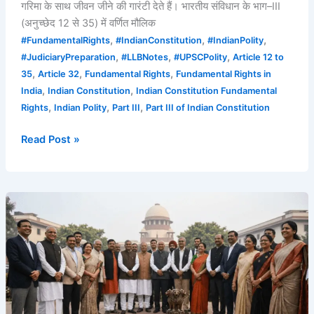
गरिमा के साथ जीवन जीने की गारंटी देते हैं। भारतीय संविधान के भाग–III
(अनुच्छेद 12 से 35) में वर्णित मौलिक
,
,
,
#FundamentalRights
#IndianConstitution
#IndianPolity
,
,
,
#JudiciaryPreparation
#LLBNotes
#UPSCPolity
Article 12 to
,
,
,
35
Article 32
Fundamental Rights
Fundamental Rights in
,
,
India
Indian Constitution
Indian Constitution Fundamental
,
,
,
Rights
Indian Polity
Part III
Part III of Indian Constitution
Read Post »
प्रस्तावना
में
बंधुत्व
का
अर्थ,
महत्व
और