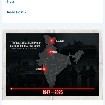
india
Read Post »
Terrorist
Attack
in
India:
Complete
History,
Timeline,
Data,
Government
Response
&
Global
Reactions