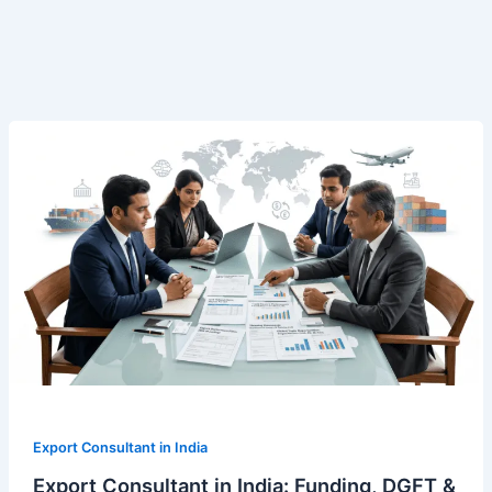
Export
Consultant
in
India:
Funding,
DGFT
&
GST
Services
Export Consultant in India
Export Consultant in India: Funding, DGFT &