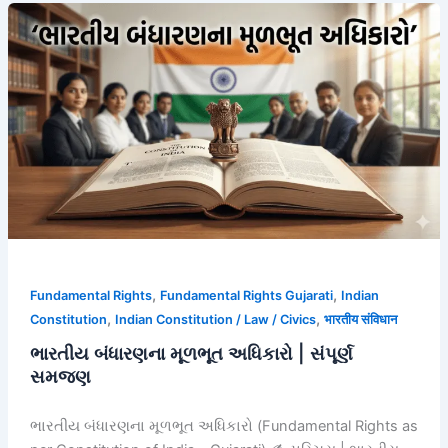
ભારતીય
બંધારણના
મૂળભૂત
અધિકારો
|
સંપૂર્ણ
સમજણ
,
,
Fundamental Rights
Fundamental Rights Gujarati
Indian
,
,
Constitution
Indian Constitution / Law / Civics
भारतीय संविधान
ભારતીય બંધારણના મૂળભૂત અધિકારો | સંપૂર્ણ
સમજણ
ભારતીય બંધારણના મૂળભૂત અધિકારો (Fundamental Rights as